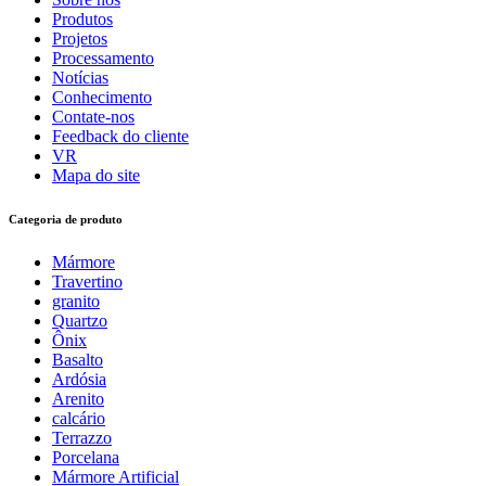
Produtos
Projetos
Processamento
Notícias
Conhecimento
Contate-nos
Feedback do cliente
VR
Mapa do site
Categoria de produto
Mármore
Travertino
granito
Quartzo
Ônix
Basalto
Ardósia
Arenito
calcário
Terrazzo
Porcelana
Mármore Artificial