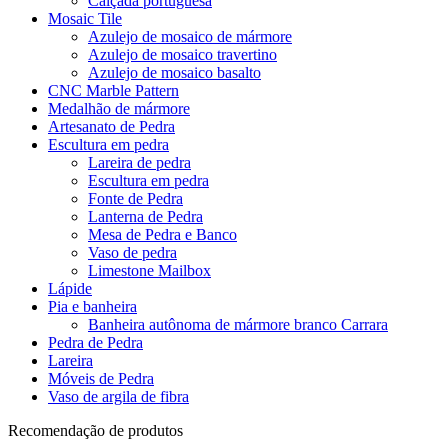
Calçada portuguesa
Mosaic Tile
Azulejo de mosaico de mármore
Azulejo de mosaico travertino
Azulejo de mosaico basalto
CNC Marble Pattern
Medalhão de mármore
Artesanato de Pedra
Escultura em pedra
Lareira de pedra
Escultura em pedra
Fonte de Pedra
Lanterna de Pedra
Mesa de Pedra e Banco
Vaso de pedra
Limestone Mailbox
Lápide
Pia e banheira
Banheira autônoma de mármore branco Carrara
Pedra de Pedra
Lareira
Móveis de Pedra
Vaso de argila de fibra
Recomendação de produtos