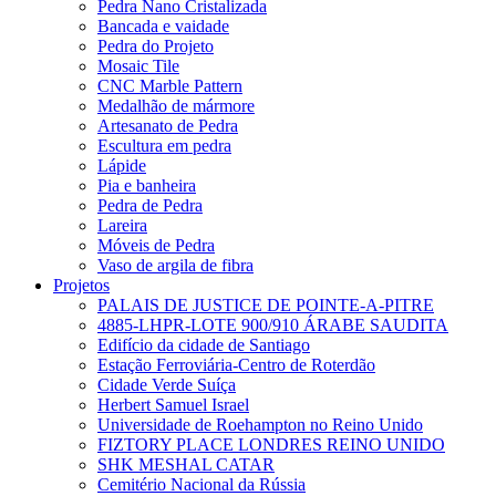
Pedra Nano Cristalizada
Bancada e vaidade
Pedra do Projeto
Mosaic Tile
CNC Marble Pattern
Medalhão de mármore
Artesanato de Pedra
Escultura em pedra
Lápide
Pia e banheira
Pedra de Pedra
Lareira
Móveis de Pedra
Vaso de argila de fibra
Projetos
PALAIS DE JUSTICE DE POINTE-A-PITRE
4885-LHPR-LOTE 900/910 ÁRABE SAUDITA
Edifício da cidade de Santiago
Estação Ferroviária-Centro de Roterdão
Cidade Verde Suíça
Herbert Samuel Israel
Universidade de Roehampton no Reino Unido
FIZTORY PLACE LONDRES REINO UNIDO
SHK MESHAL CATAR
Cemitério Nacional da Rússia