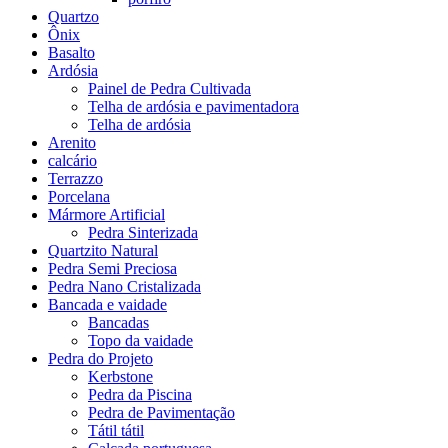
Quartzo
Ônix
Basalto
Ardósia
Painel de Pedra Cultivada
Telha de ardósia e pavimentadora
Telha de ardósia
Arenito
calcário
Terrazzo
Porcelana
Mármore Artificial
Pedra Sinterizada
Quartzito Natural
Pedra Semi Preciosa
Pedra Nano Cristalizada
Bancada e vaidade
Bancadas
Topo da vaidade
Pedra do Projeto
Kerbstone
Pedra da Piscina
Pedra de Pavimentação
Tátil tátil