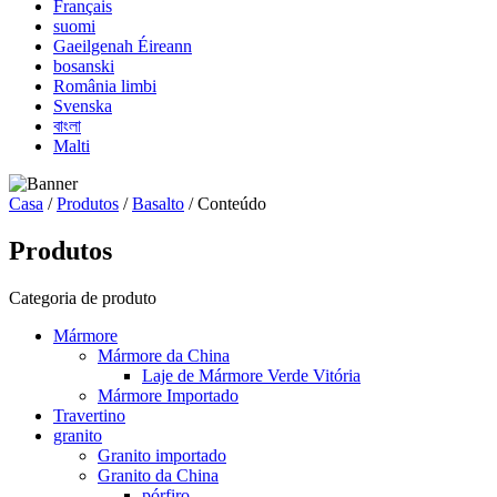
Français
suomi
Gaeilgenah Éireann
bosanski
România limbi
Svenska
বাংলা
Malti
Casa
/
Produtos
/
Basalto
/ Conteúdo
Produtos
Categoria de produto
Mármore
Mármore da China
Laje de Mármore Verde Vitória
Mármore Importado
Travertino
granito
Granito importado
Granito da China
pórfiro