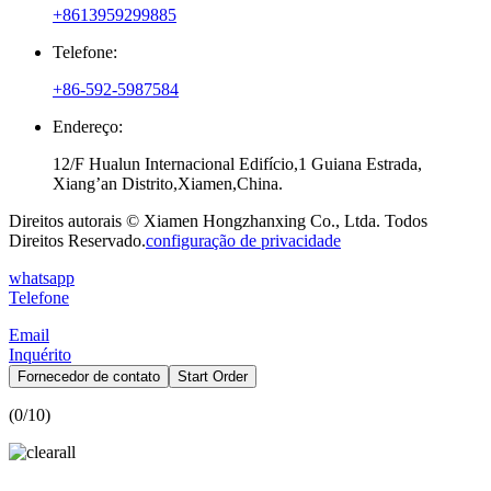
+8613959299885
Telefone:
+86-592-5987584
Endereço:
12/F Hualun Internacional Edifício,1 Guiana Estrada,
Xiang’an Distrito,Xiamen,China.
Direitos autorais © Xiamen Hongzhanxing Co., Ltda. Todos
Direitos Reservado.
configuração de privacidade
whatsapp
Telefone
Email
Inquérito
Fornecedor de contato
Start Order
(
0
/10)