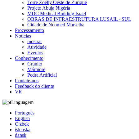
Torre Zoelly Oeste de Zurique
Projeto Abuja Nigéria
MDC Medical Building Israel
OBRAS DE INFRAESTRUTURA LUSAIL - SUL
Cidade de Neomed Marselha
Processamento
Notícias
mostrar
Atividade
Eventos
Conhecimento
Granito
Mármore
Pedra Artificial
Contate-nos
Feedback do cliente
VR
Linguagem
Português
English
O'zbek
íslenska
dansk