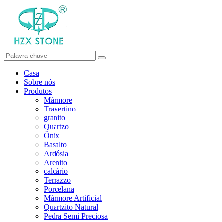
Casa
Sobre nós
Produtos
Mármore
Travertino
granito
Quartzo
Ônix
Basalto
Ardósia
Arenito
calcário
Terrazzo
Porcelana
Mármore Artificial
Quartzito Natural
Pedra Semi Preciosa